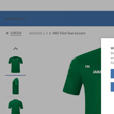
aktivGOAL e. V.
aktivGOAL e. V.
JAKO Trikot Team kurzarm
ZURÜCK
W
Du
an
Co