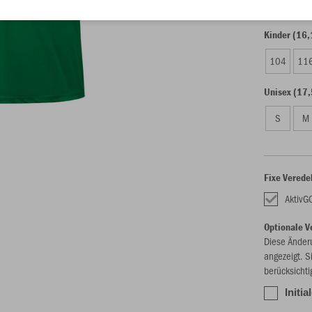
Kinder (16,
104
11
Unisex (17,
S
M
Fixe Verede
AktivG
Optionale V
Diese Änder
angezeigt. S
berücksichti
Initia