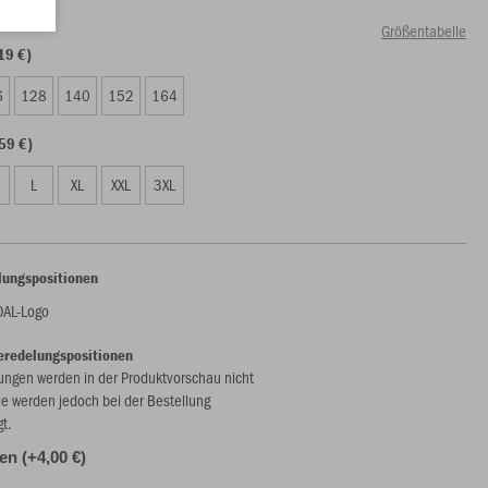
Größentabelle
19 €)
6
128
140
152
164
59 €)
L
XL
XXL
3XL
lungspositionen
OAL-Logo
eredelungspositionen
ungen werden in der Produktvorschau nicht
ie werden jedoch bei der Bestellung
gt.
len (+4,00 €)