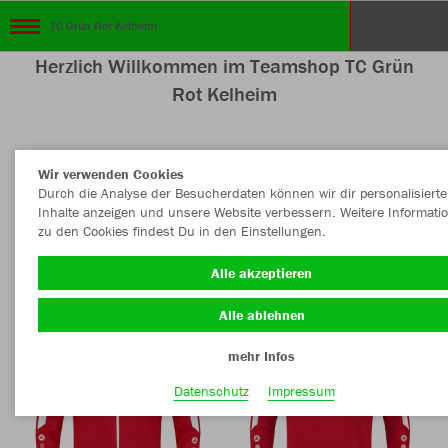
TC Grün Rot Kelheim
Herzlich Willkommen im Teamshop TC Grün
Rot Kelheim
Wir verwenden Cookies
Nachhaltig
Farbe
Durch die Analyse der Besucherdaten können wir dir personalisierte
Inhalte anzeigen und unsere Website verbessern. Weitere Informati
zu den Cookies findest Du in den Einstellungen.
Alle akzeptieren
Alle ablehnen
mehr Infos
Datenschutz
Impressum