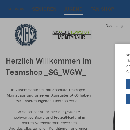
SENIOREN
JUGEND
FAN SHOP
_SG_WGW_
Nachhaltig
W
Herzlich Willkommen im
Du
an
Teamshop _SG_WGW_
Co
In Zusammenarbeit mit Absolute Teamsport
Montabaur und unserem Ausrüster JAKO haben
wir unseren eigenen Fanshop erstellt.
Ab sofort könnt Ihr hier ausgewählte,
hochwertige Sport- und Freizeitkleidung in
unseren Vereinsfarben erwerben.
Und das alles zu tollen Konditionen und einem