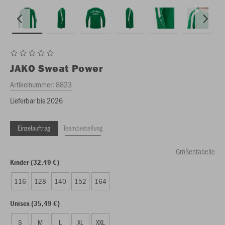
JAKO
Sweat Power
Artikelnummer:
8823
Lieferbar bis 2026
Einzelauftrag
Teambestellung
Größentabelle
Kinder (32,49 €)
116
128
140
152
164
Unisex (35,49 €)
S
M
L
XL
XXL