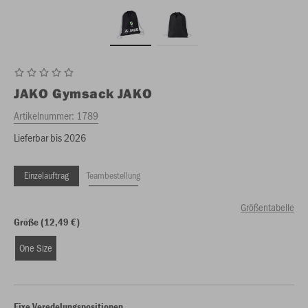
JAKO
Gymsack JAKO
Artikelnummer:
1789
Lieferbar bis 2026
Einzelauftrag
Teambestellung
Größentabelle
Größe (12,49 €)
One Size
Fixe Veredelungspositionen