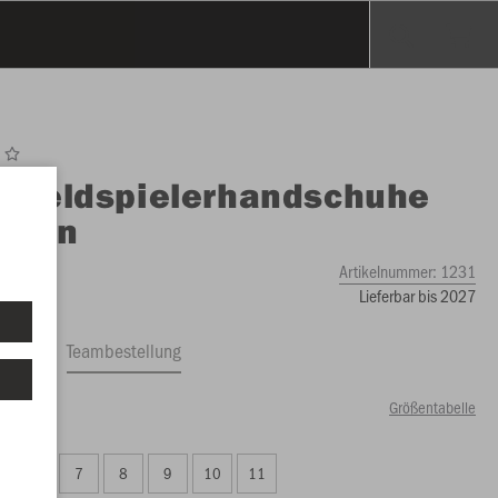
O
Feldspielerhandschuhe
ktion
Artikelnummer:
1231
Lieferbar bis 2027
ftrag
Teambestellung
Größentabelle
99 €)
6
7
8
9
10
11