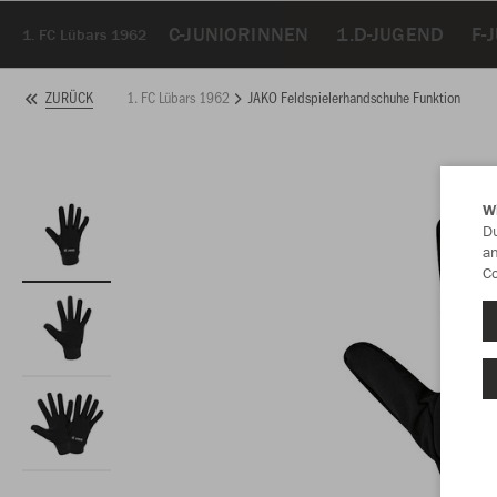
C-JUNIORINNEN
1.D-JUGEND
F-
1. FC Lübars 1962
1. FC Lübars 1962
JAKO Feldspielerhandschuhe Funktion
ZURÜCK
W
Du
an
Co