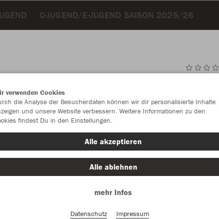
JUGEND
C-JUGEND/E-JUGEND SAISON 2025/26
JAK
ir verwenden Cookies
Fun
rch die Analyse der Besucherdaten können wir dir personalisierte Inhalte
zeigen und unsere Website verbessern. Weitere Informationen zu den
okies findest Du in den Einstellungen.
Alle akzeptieren
Einzelau
Alle ablehnen
Größe (11,
mehr Infos
4
5
Datenschutz
Impressum