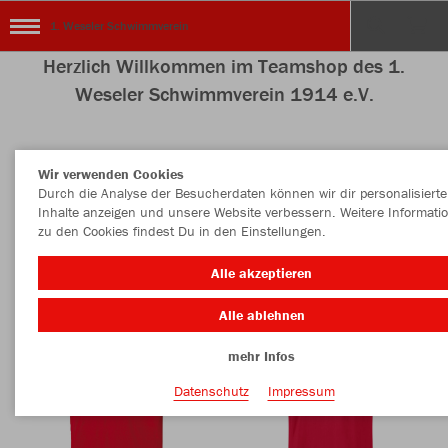
1. Weseler Schwimmverein
Herzlich Willkommen im Teamshop des 1.
Weseler Schwimmverein 1914 e.V.
Wir verwenden Cookies
Nachhaltig
Farbe
Durch die Analyse der Besucherdaten können wir dir personalisierte
Inhalte anzeigen und unsere Website verbessern. Weitere Informati
zu den Cookies findest Du in den Einstellungen.
Alle akzeptieren
Alle ablehnen
mehr Infos
Datenschutz
Impressum