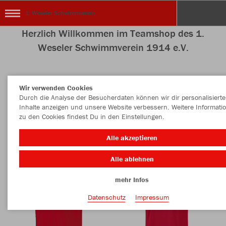
1. Weseler Schwimmverein
Herzlich Willkommen im Teamshop des 1.
Weseler Schwimmverein 1914 e.V.
Wir verwenden Cookies
Nachhaltig
Farbe
Durch die Analyse der Besucherdaten können wir dir personalisierte
Inhalte anzeigen und unsere Website verbessern. Weitere Informati
zu den Cookies findest Du in den Einstellungen.
Alle akzeptieren
Alle ablehnen
mehr Infos
Datenschutz
Impressum