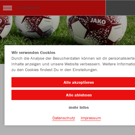
1. FC Viersen 05
Wir verwenden Cookies
Durch die Analyse der Besucherdaten können wir dir personalisierte
Inhalte anzeigen und unsere Website verbessern. Weitere Informati
zu den Cookies findest Du in den Einstellungen.
Herzlich Wilkommen im Vereinsshop des 1. FC
Alle akzeptieren
Viersen 05
Alle ablehnen
mehr Infos
Nachhaltig
Farbe
Datenschutz
Impressum