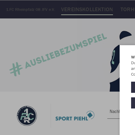
VEREINSKOLLEKTION
TORH
1.FC Rheinpfalz 08 JFV e.V.
W
Du
an
Co
Nachhaltig