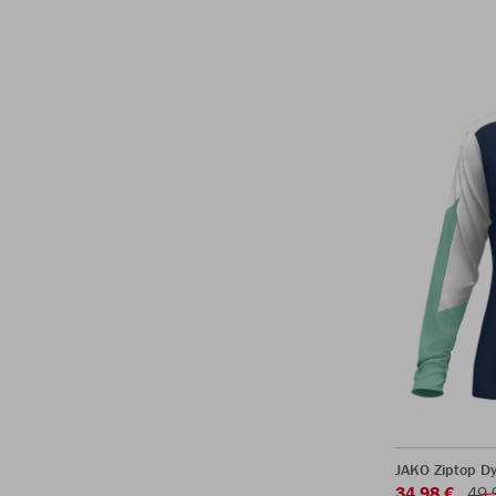
JAKO Ziptop 
34,98 €
49,