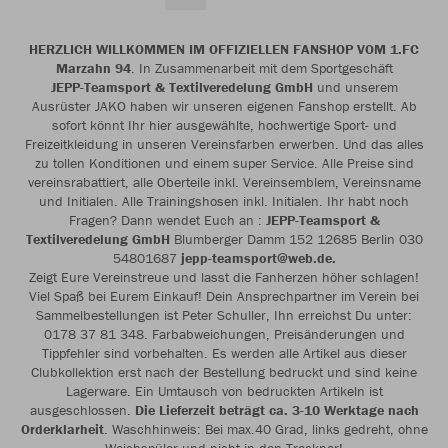
HERZLICH WILLKOMMEN IM OFFIZIELLEN FANSHOP VOM 1.FC
Marzahn 94
. In Zusammenarbeit mit dem Sportgeschäft
JEPP-Teamsport & Textilveredelung GmbH
und unserem
Ausrüster JAKO haben wir unseren eigenen Fanshop erstellt. Ab
sofort könnt Ihr hier ausgewählte, hochwertige Sport- und
Freizeitkleidung in unseren Vereinsfarben erwerben. Und das alles
zu tollen Konditionen und einem super Service. Alle Preise sind
vereinsrabattiert, alle Oberteile inkl. Vereinsemblem, Vereinsname
und Initialen. Alle Trainingshosen inkl. Initialen. Ihr habt noch
Fragen? Dann wendet Euch an :
JEPP-Teamsport &
Textilveredelung GmbH
Blumberger Damm 152 12685 Berlin 030
54801687
jepp-teamsport@web.de.
Zeigt Eure Vereinstreue und lasst die Fanherzen höher schlagen!
Viel Spaß bei Eurem Einkauf! Dein Ansprechpartner im Verein bei
Sammelbestellungen ist Peter Schuller, Ihn erreichst Du unter:
0178 37 81 348. Farbabweichungen, Preisänderungen und
Tippfehler sind vorbehalten. Es werden alle Artikel aus dieser
Clubkollektion erst nach der Bestellung bedruckt und sind keine
Lagerware. Ein Umtausch von bedruckten Artikeln ist
ausgeschlossen.
Die Lieferzeit beträgt ca. 3-10 Werktage nach
Orderklarheit
. Waschhinweis: Bei max.40 Grad, links gedreht, ohne