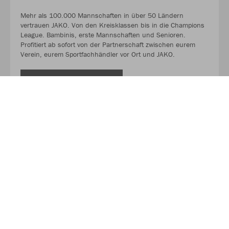
Mehr als 100.000 Mannschaften in über 50 Ländern
vertrauen JAKO. Von den Kreisklassen bis in die Champions
League. Bambinis, erste Mannschaften und Senioren.
Profitiert ab sofort von der Partnerschaft zwischen eurem
Verein, eurem Sportfachhändler vor Ort und JAKO.
MEHR LESEN
Über JAKO