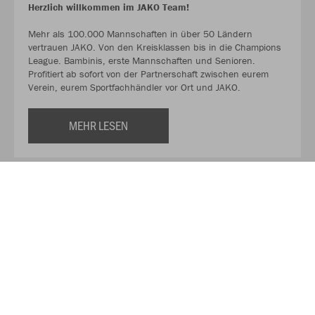
Herzlich willkommen im JAKO Team!
Mehr als 100.000 Mannschaften in über 50 Ländern
vertrauen JAKO. Von den Kreisklassen bis in die Champions
League. Bambinis, erste Mannschaften und Senioren.
Profitiert ab sofort von der Partnerschaft zwischen eurem
Verein, eurem Sportfachhändler vor Ort und JAKO.
MEHR LESEN
Über JAKO