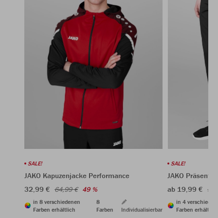
SALE!
SALE!
JAKO Kapuzenjacke Performance
JAKO Präsentat
32,99 €
ab 19,99 €
64,99 €
49 %
39,
in 8 verschiedenen
8
in 4 verschiede
Farben erhältlich
Farben
Individualisierbar
Farben erhältlic