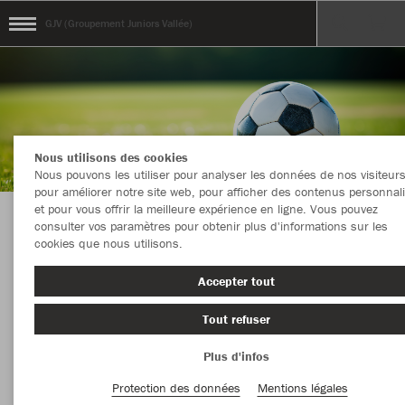
GJV (Groupement Juniors Vallée)
Nous utilisons des cookies
Nous pouvons les utiliser pour analyser les données de nos visiteurs
pour améliorer notre site web, pour afficher des contenus personnal
et pour vous offrir la meilleure expérience en ligne. Vous pouvez
consulter vos paramètres pour obtenir plus d'informations sur les
Bienvenue au Teamshop de GJV (Groupement
cookies que nous utilisons.
Juniors Vallée)
Accepter tout
Tout refuser
Couleur
Nouveautés
Plus d'infos
PLUS DE FILTRES
Vêtement
Protection des données
Mentions légales