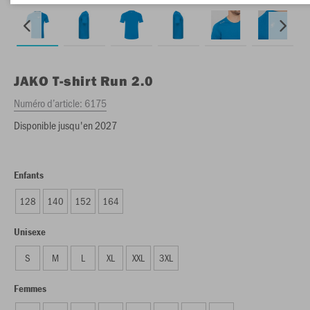
JAKO
T-shirt Run 2.0
Numéro d’article:
6175
Disponible jusqu'en 2027
Enfants
128
140
152
164
Unisexe
S
M
L
XL
XXL
3XL
Femmes