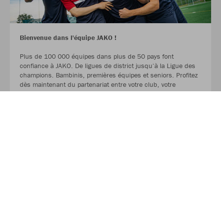
Bienvenue dans l'équipe JAKO !
Plus de 100 000 équipes dans plus de 50 pays font
confiance à JAKO. De ligues de district jusqu‘à la Ligue des
champions. Bambinis, premières équipes et seniors. Profitez
dès maintenant du partenariat entre votre club, votre
détaillant sportif local et JAKO.
LIRE LA SUITE