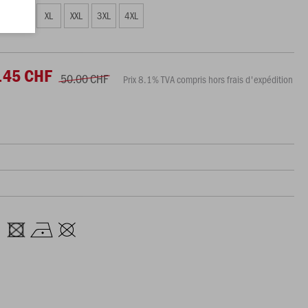
L
XL
XXL
3XL
4XL
.45 CHF
50.00 CHF
Prix 8.1% TVA compris hors frais d'expédition