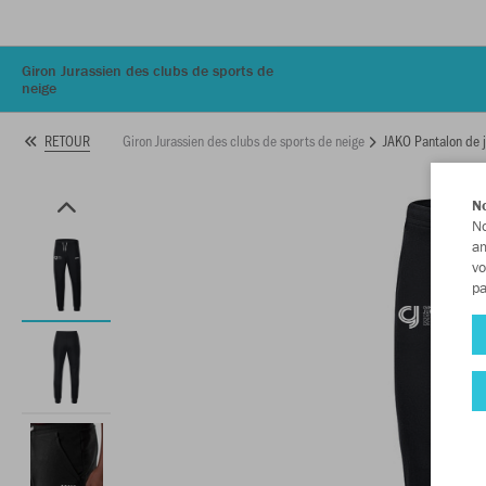
Giron Jurassien des clubs de sports de
neige
Giron Jurassien des clubs de sports de neige
JAKO Pantalon de 
RETOUR
No
No
am
vo
pa