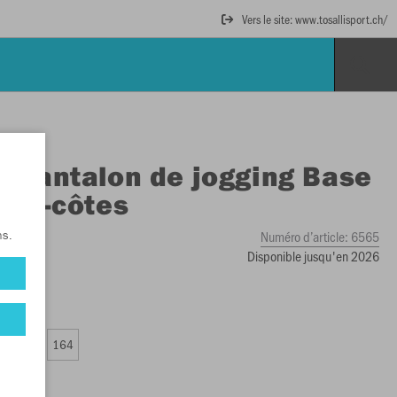
Vers le site: www.tosallisport.ch/
O
Pantalon de jogging Base
rds-côtes
Numéro d’article:
6565
ns.
Disponible jusqu'en 2026
0
152
164