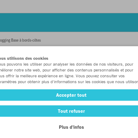
jogging Base à bords-côtes
JAK
us utilisons des cookies
us pouvons les utiliser pour analyser les données de nos visiteurs, pour
à bo
éliorer notre site web, pour afficher des contenus personnalisés et pour
us offrir la meilleure expérience en ligne. Vous pouvez consulter vos
ramètres pour obtenir plus d'informations sur les cookies que nous utiliso
Accepter tout
Enfants
Tout refuser
128
14
Plus d'infos
Unisexe