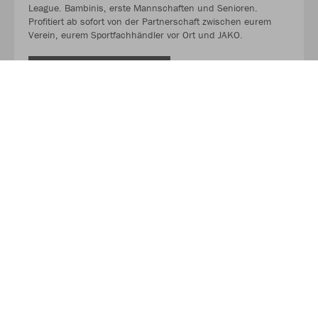
League. Bambinis, erste Mannschaften und Senioren.
Profitiert ab sofort von der Partnerschaft zwischen eurem
Verein, eurem Sportfachhändler vor Ort und JAKO.
MEHR LESEN
Über JAKO
Aus der Garage zum führenden Teamsport-Ausrüster. Die
Erfolgsgeschichte von JAKO beginnt 1989 und dauert bis
heute an. Seit der Gründung ist es das Ziel von JAKO, der