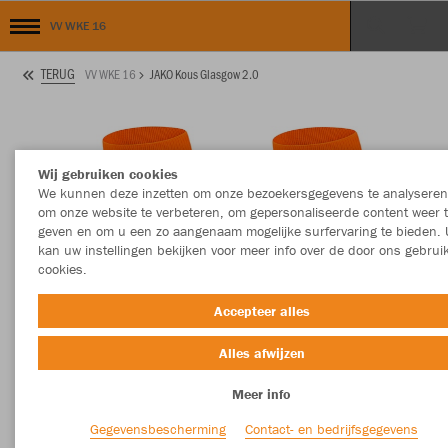
VV WKE 16
TERUG
VV WKE 16
JAKO Kous Glasgow 2.0
Wij gebruiken cookies
We kunnen deze inzetten om onze bezoekersgegevens te analyseren
om onze website te verbeteren, om gepersonaliseerde content weer 
geven en om u een zo aangenaam mogelijke surfervaring te bieden. 
kan uw instellingen bekijken voor meer info over de door ons gebrui
cookies.
Accepteer alles
Alles afwijzen
Meer info
Gegevensbescherming
Contact- en bedrijfsgegevens