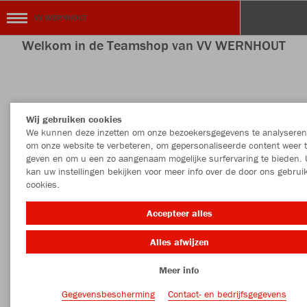
VV WERNHOUT
Welkom in de Teamshop van VV WERNHOUT
Wij gebruiken cookies
We kunnen deze inzetten om onze bezoekersgegevens te analyseren
om onze website te verbeteren, om gepersonaliseerde content weer 
geven en om u een zo aangenaam mogelijke surfervaring te bieden. 
kan uw instellingen bekijken voor meer info over de door ons gebrui
cookies.
Accepteer alles
Alles afwijzen
Meer info
Gegevensbescherming
Contact- en bedrijfsgegevens