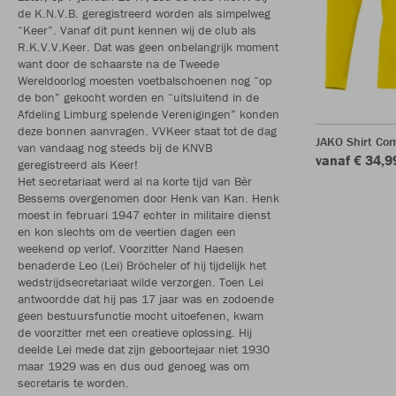
de K.N.V.B. geregistreerd worden als simpelweg
“Keer”. Vanaf dit punt kennen wij de club als
R.K.V.V.Keer. Dat was geen onbelangrijk moment
want door de schaarste na de Tweede
Wereldoorlog moesten voetbalschoenen nog “op
de bon” gekocht worden en “uitsluitend in de
Afdeling Limburg spelende Verenigingen” konden
deze bonnen aanvragen. VVKeer staat tot de dag
JAKO Shirt Com
van vandaag nog steeds bij de KNVB
vanaf € 34,9
geregistreerd als Keer!
Het secretariaat werd al na korte tijd van Bèr
Bessems overgenomen door Henk van Kan. Henk
moest in februari 1947 echter in militaire dienst
en kon slechts om de veertien dagen een
weekend op verlof. Voorzitter Nand Haesen
benaderde Leo (Lei) Bröcheler of hij tijdelijk het
wedstrijdsecretariaat wilde verzorgen. Toen Lei
antwoordde dat hij pas 17 jaar was en zodoende
geen bestuursfunctie mocht uitoefenen, kwam
de voorzitter met een creatieve oplossing. Hij
deelde Lei mede dat zijn geboortejaar niet 1930
maar 1929 was en dus oud genoeg was om
secretaris te worden.