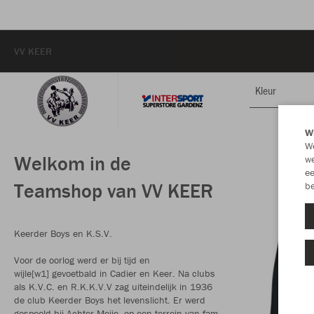
VV KEER
Kleur
Wi
We
Welkom in de
we
ee
Teamshop van VV KEER
be
Keerder Boys en K.S.V.
Voor de oorlog werd er bij tijd en
wijle[w1] gevoetbald in Cadier en Keer. Na clubs
als K.V.C. en R.K.K.V.V zag uiteindelijk in 1936
de club Keerder Boys het levenslicht. Er werd
gespeeld bij Achter Meije, op een terrein van fam.