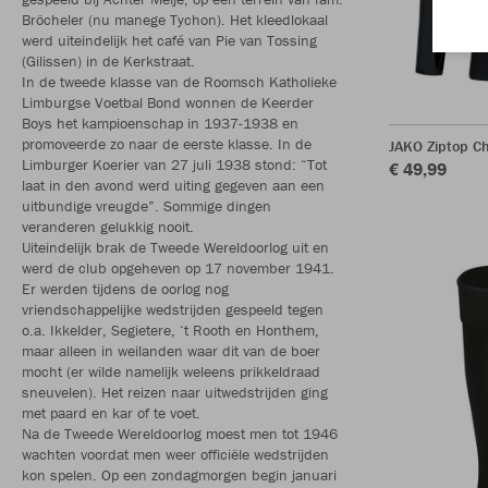
Bröcheler (nu manege Tychon). Het kleedlokaal
werd uiteindelijk het café van Pie van Tossing
(Gilissen) in de Kerkstraat.
In de tweede klasse van de Roomsch Katholieke
Limburgse Voetbal Bond wonnen de Keerder
Boys het kampioenschap in 1937-1938 en
promoveerde zo naar de eerste klasse. In de
JAKO Ziptop C
Limburger Koerier van 27 juli 1938 stond: “Tot
€ 49,99
laat in den avond werd uiting gegeven aan een
uitbundige vreugde”. Sommige dingen
veranderen gelukkig nooit.
Uiteindelijk brak de Tweede Wereldoorlog uit en
werd de club opgeheven op 17 november 1941.
Er werden tijdens de oorlog nog
vriendschappelijke wedstrijden gespeeld tegen
o.a. Ikkelder, Segietere, ‘t Rooth en Honthem,
maar alleen in weilanden waar dit van de boer
mocht (er wilde namelijk weleens prikkeldraad
sneuvelen). Het reizen naar uitwedstrijden ging
met paard en kar of te voet.
Na de Tweede Wereldoorlog moest men tot 1946
wachten voordat men weer officiële wedstrijden
kon spelen. Op een zondagmorgen begin januari