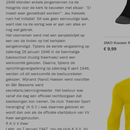
1946 stonden enkele jongemannen na de
Hoogmis voor de kerk te keuvelen met elkaar: “Er
moest weer gevoetbald worden!”. Jeu Kessels
nam het initiatief. Dit was geen eenvoudige taak,
want vlak na de oorlog was er aan van alles en
nog wat gebrek.
Het voornemen werd met een aanplakbiljet op
een van de linden op het kerkplein
JAKO Kousen 
aangekondigd. Tijdens de eerste vergadering op
€ 9,99
zaterdag 26 januari 1946 in de toenmalige
basisschool (huidig Keerhoes) werd een
werkcomité gekozen. Daarna, tijdens de
oprichtingsvergadering op zaterdag 6 april 1946,
werden uit dit werkcomité de bestuursleden
gekozen. Wijnand (Nand) Haesen werd voorzitter
en Bèr Bessems werd
secretaris/penningmeester. Het bestuur was
vanaf die dag een officieel rechtsorgaan dat
beslissingen kon nemen. De club ‘Keerder Sport
Vereniging’ (K.S.V.) was daarmee geboren en
wordt dan ook als de officiële startdatum van VV
Keer aangehouden.
R.K.V.V.Keer
Later, op 7 januari 1947, zou de club K.S.V. bij