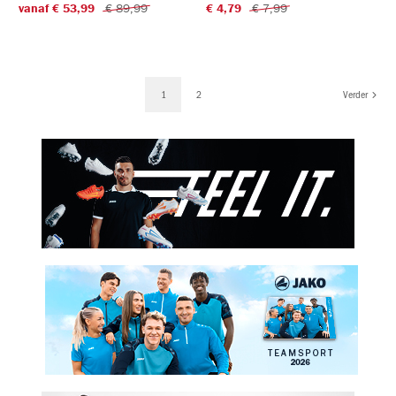
vanaf € 53,99
€ 89,99
€ 4,79
€ 7,99
1
2
Verder