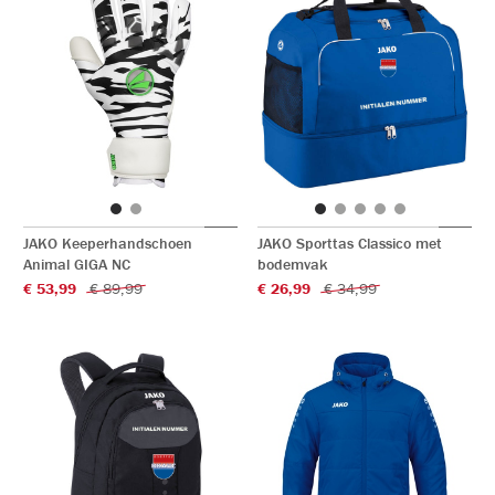
JAKO Keeperhandschoen
JAKO Sporttas Classico met
Animal GIGA NC
bodemvak
€ 53,99
€ 89,99
€ 26,99
€ 34,99