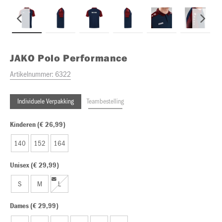
JAKO
Polo Performance
Artikelnummer:
6322
Individuele Verpakking
Teambestelling
Kinderen (€ 26,99)
140
152
164
Unisex (€ 29,99)
S
M
L
Dames (€ 29,99)