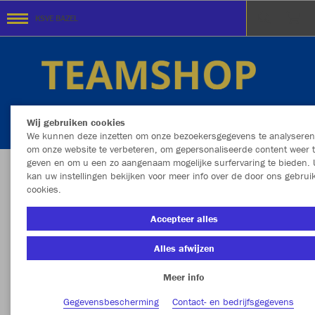
KSVE BAZEL
Wij gebruiken cookies
We kunnen deze inzetten om onze bezoekersgegevens te analyseren
om onze website te verbeteren, om gepersonaliseerde content weer 
geven en om u een zo aangenaam mogelijke surfervaring te bieden. 
kan uw instellingen bekijken voor meer info over de door ons gebrui
Welkom in de Teamshop van KSVE BAZEL
cookies.
Accepteer alles
Alles afwijzen
Meer info
Gegevensbescherming
Contact- en bedrijfsgegevens