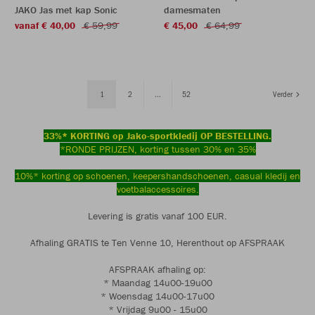
JAKO Jas met kap Sonic
damesmaten
vanaf € 40,00
€ 59,99
€ 45,00
€ 64,99
1
2
...
52
Verder
33%* KORTING op Jako-sportkledij OP BESTELLING.
*RONDE PRIJZEN, korting tussen 30% en 35%
10%* korting op schoenen, keepershandschoenen, casual kledij en
voetbalaccessoires.
Levering is gratis vanaf 100 EUR.
Afhaling GRATIS te Ten Venne 10, Herenthout op AFSPRAAK
AFSPRAAK afhaling op:
* Maandag 14u00-19u00
* Woensdag 14u00-17u00
* Vrijdag 9u00 - 15u00