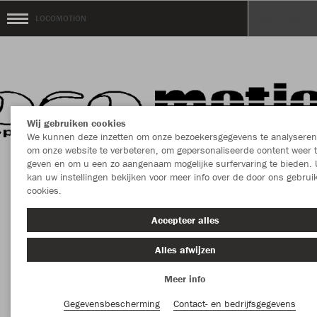
LOCOMOTION
Wij gebruiken cookies
We kunnen deze inzetten om onze bezoekersgegevens te analyseren
om onze website te verbeteren, om gepersonaliseerde content weer 
geven en om u een zo aangenaam mogelijke surfervaring te bieden. 
kan uw instellingen bekijken voor meer info over de door ons gebrui
Welkom in de Teamshop van LOCOMOTION
cookies.
Accepteer alles
Kleur
Nieuw
Alles afwijzen
Meer info
MEER FILTERS
Kledingstuk
Gegevensbescherming
Contact- en bedrijfsgegevens