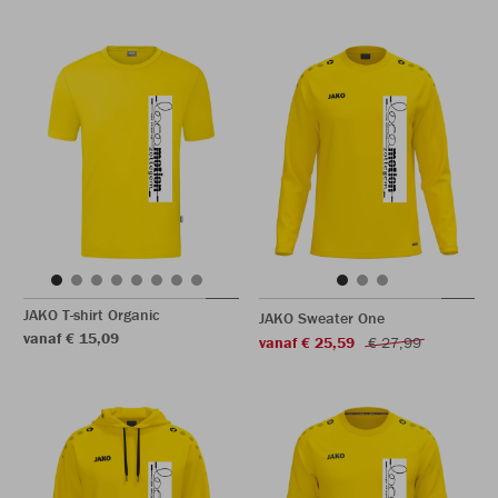
JAKO T-shirt Organic
JAKO Sweater One
vanaf € 15,09
vanaf € 25,59
€ 27,99