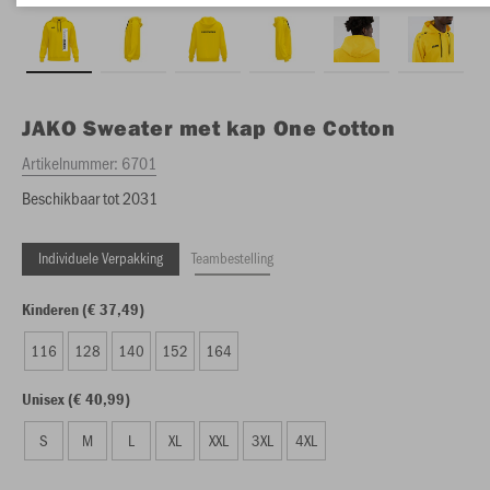
JAKO
Sweater met kap One Cotton
Artikelnummer:
6701
Beschikbaar tot 2031
Individuele Verpakking
Teambestelling
Kinderen (€ 37,49)
116
128
140
152
164
Unisex (€ 40,99)
S
M
L
XL
XXL
3XL
4XL