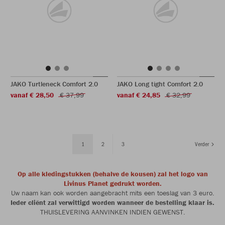
JAKO Turtleneck Comfort 2.0
JAKO Long tight Comfort 2.0
vanaf € 28,50
€ 37,99
vanaf € 24,85
€ 32,99
1
2
3
Verder
Op alle kledingstukken (behalve de kousen) zal het logo van
Livinus Planet gedrukt worden.
Uw naam kan ook worden aangebracht mits een toeslag van 3 euro.
Ieder cliënt zal verwittigd worden wanneer de bestelling klaar is.
THUISLEVERING AANVINKEN INDIEN GEWENST.