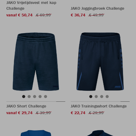
JAKO Vrijetijdsvest met kap
Challenge
JAKO Joggingbroek Challenge
vanaf € 50,74
€ 69,99
€ 36,74
€ 49,99
JAKO Short Challenge
JAKO Trainingsshort Challenge
vanaf € 29,74
€ 39,99
€ 22,74
€ 29,99