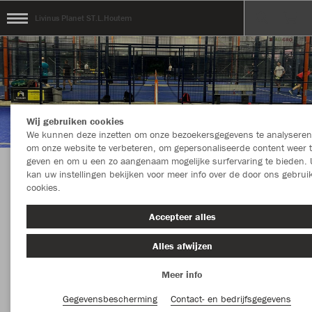
Livinus Planet ST.L.Houtem
Wij gebruiken cookies
We kunnen deze inzetten om onze bezoekersgegevens te analyseren
om onze website te verbeteren, om gepersonaliseerde content weer 
geven en om u een zo aangenaam mogelijke surfervaring te bieden. 
kan uw instellingen bekijken voor meer info over de door ons gebrui
Welkom in de Teamshop van Livinus Planet
cookies.
ST.L.Houtem
Accepteer alles
Alles afwijzen
Kleur
Nieuw
Meer info
MEER FILTERS
Kledingstuk
Gegevensbescherming
Contact- en bedrijfsgegevens