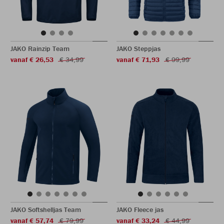
JAKO Rainzip Team
JAKO Steppjas
vanaf € 26,53
€ 34,99
vanaf € 71,93
€ 99,99
JAKO Softshelljas Team
JAKO Fleece jas
vanaf € 57,74
€ 79,99
vanaf € 33,24
€ 44,99