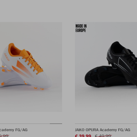
cademy FG/AG
JAKO OPURA Academy FG/AG
9,99
€ 39,99
€ 49,99