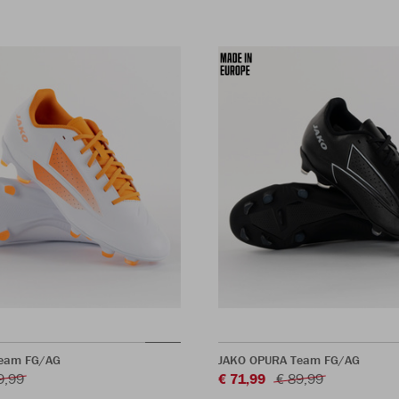
eam FG/AG
JAKO OPURA Team FG/AG
9,99
€ 71,99
€ 89,99