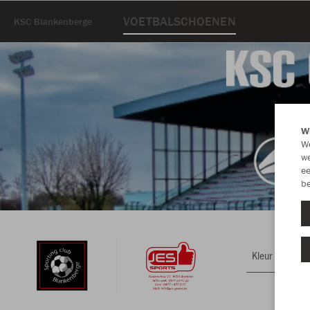
VOETBALSCHOENEN
KSC Blankenberge
Wi
We
we
ee
be
Kleur