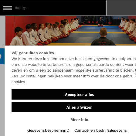
Ikiji Ryu
Wij gebruiken cookies
We kunnen deze inzetten om onze bezoekersgegevens te analyseren
om onze website te verbeteren, om gepersonaliseerde content weer 
geven en om u een zo aangenaam mogelijke surfervaring te bieden. 
kan uw instellingen bekijken voor meer info over de door ons gebrui
Welkom in de Teamshop van Ikiji Ryu
cookies.
Accepteer alles
Kleur
Nieuw
Alles afwijzen
Meer info
MEER FILTERS
Kledingstuk
Gegevensbescherming
Contact- en bedrijfsgegevens