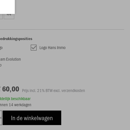
5,00)
44
bedrukkingsposities
go
Logo Hans Immo
eam Evolution
p
€ 60,00
Prijs incl. 21% BTW excl. verzendkosten
ddellijk beschikbaar
innen 14 werkdagen
In de winkelwagen