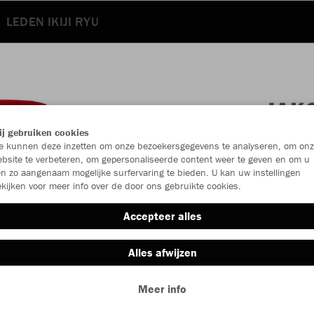
LEDEN IKIJI RYU
JAK
j gebruiken cookies
 kunnen deze inzetten om onze bezoekersgegevens te analyseren, om onz
bsite te verbeteren, om gepersonaliseerde content weer te geven en om u
Individu
n zo aangenaam mogelijke surfervaring te bieden. U kan uw instellingen
kijken voor meer info over de door ons gebruikte cookies.
Kinderen (€
Accepteer alles
128
Alles afwijzen
Unisex (€ 6
Meer info
L
XL