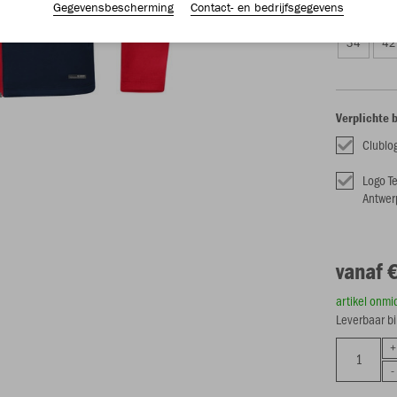
Gegevensbescherming
Contact- en bedrijfsgegevens
Dames (€ 6
34
42
Verplichte 
Clublo
Logo T
Antwer
vanaf 
artikel onmi
Leverbaar b