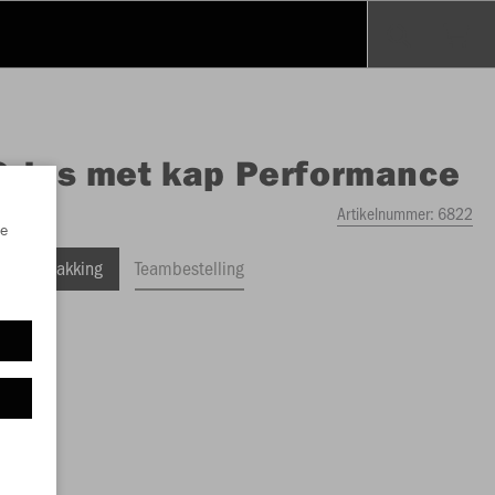
O
Jas met kap Performance
Artikelnummer:
6822
e
ele Verpakking
Teambestelling
 60,00)
5,00)
4XL