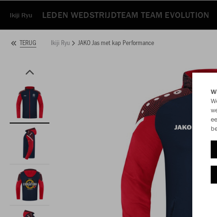
LEDEN WEDSTRIJDTEAM TEAM EVOLUTION
Ikiji Ryu
Ikiji Ryu
JAKO Jas met kap Performance
TERUG
Wi
We
we
ee
be