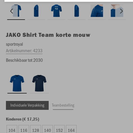
JAKO
Shirt Team korte mouw
sportroyal
Artikelnummer:
4233
Beschikbaar tot 2030
Individuele Verpakking
Teambestelling
Kinderen (€ 17,25)
104
116
128
140
152
164