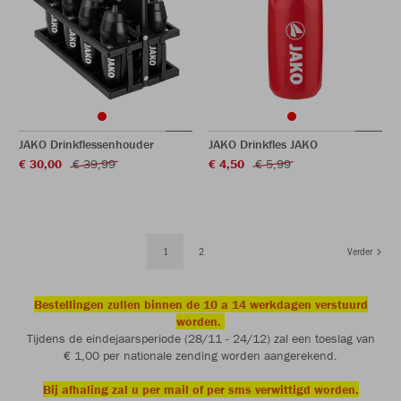
JAKO Drinkflessenhouder
JAKO Drinkfles JAKO
€ 30,00
€ 39,99
€ 4,50
€ 5,99
1
2
Verder
Bestellingen zullen binnen de 10 a 14 werkdagen verstuurd
worden.
Tijdens de eindejaarsperiode (28/11 - 24/12) zal een toeslag van
€ 1,00 per nationale zending worden aangerekend.
Bij afhaling zal u per mail of per sms verwittigd worden.