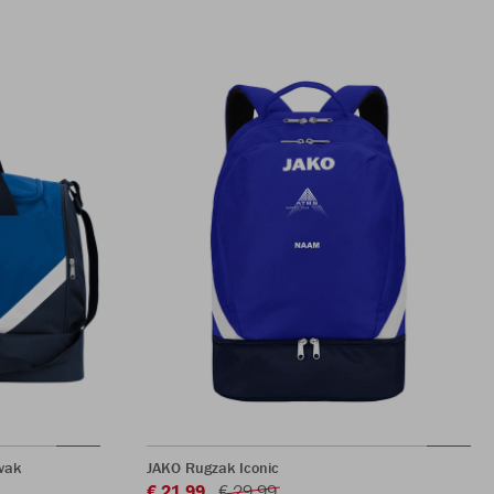
vak
JAKO Rugzak Iconic
€ 21,99
€ 29,99