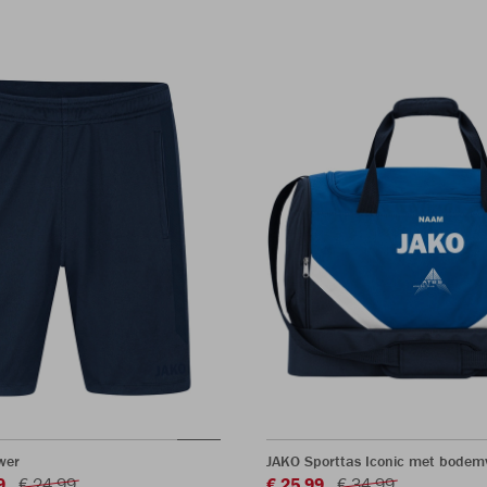
wer
JAKO Sporttas Iconic met bodem
9
€ 24,99
€ 25,99
€ 34,99