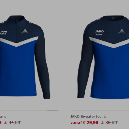
onic
JAKO Sweater Iconic
9
€ 44,99
vanaf € 29,99
€ 39,99