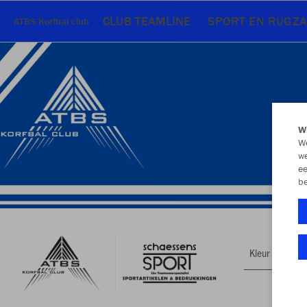
CLUB TEAMLINE
SPORT EN RUGZ
ATBS Korfbal club
Wi
We
we
ee
be
Kleur