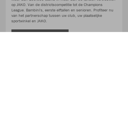
op JAKO. Van de districtscompetitie tot de Champions
League. Bambini's, eerste elftallen en senioren. Profiteer nu
van het partnerschap tussen uw club, uw plaatselijke
sportwinkel en JAKO.
LEES MEER
Over JAKO
Van in een garage tot de toonaangevende leverancier in
teamsport. Het succesverhaal van JAKO begon in 1989 en