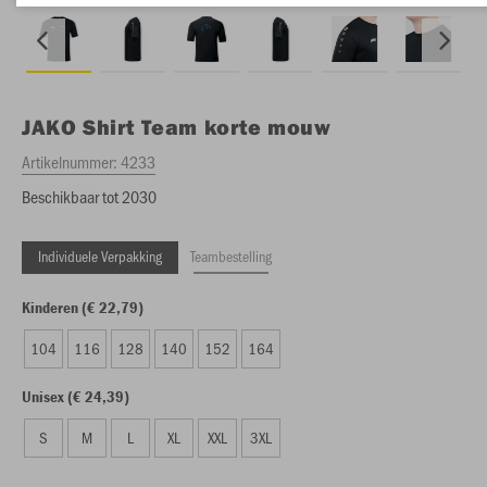
JAKO
Shirt Team korte mouw
Artikelnummer:
4233
Beschikbaar tot 2030
Individuele Verpakking
Teambestelling
Kinderen (€ 22,79)
104
116
128
140
152
164
Unisex (€ 24,39)
S
M
L
XL
XXL
3XL