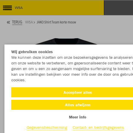
VVSA
TERUG
VVSA
JAKO Shirt Team korte mouw
Wij gebruiken cookies
We kunnen deze inzetten om onze bezoekersgegevens te analyseren
om onze website te verbeteren, om gepersonaliseerde content weer 
geven en om u een zo aangenaam mogelijke surfervaring te bieden. 
kan uw instellingen bekijken voor meer info over de door ons gebrui
cookies.
Accepteer alles
Alles afwijzen
Meer info
Gegevensbescherming
Contact- en bedrijfsgegevens