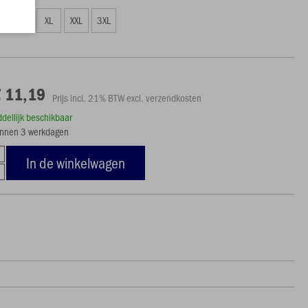
L
XL
XXL
3XL
€ 11,19
Prijs incl. 21% BTW excl. verzendkosten
ddellijk beschikbaar
innen 3 werkdagen
In de winkelwagen