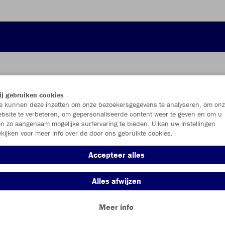
JAK
j gebruiken cookies
 kunnen deze inzetten om onze bezoekersgegevens te analyseren, om onz
bsite te verbeteren, om gepersonaliseerde content weer te geven en om u
n zo aangenaam mogelijke surfervaring te bieden. U kan uw instellingen
kijken voor meer info over de door ons gebruikte cookies.
Individu
Accepteer alles
Kinderen (€
Alles afwijzen
104
11
Meer info
Unisex (€ 1