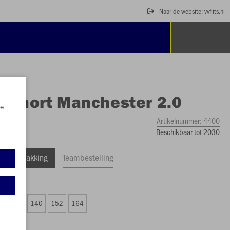
Naar de website: vvflits.nl
O
Short Manchester 2.0
e
Artikelnummer:
4400
Beschikbaar tot 2030
ele Verpakking
Teambestelling
 11,19)
6
128
140
152
164
2,79)