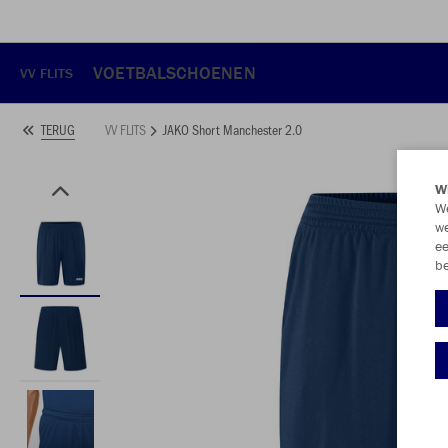
VOETBALSCHOENEN
VV FLITS
VV FLITS
JAKO Short Manchester 2.0
TERUG
Wi
We
we
ee
be