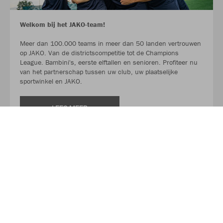
Welkom bij het JAKO-team!
Meer dan 100.000 teams in meer dan 50 landen vertrouwen
op JAKO. Van de districtscompetitie tot de Champions
League. Bambini's, eerste elftallen en senioren. Profiteer nu
van het partnerschap tussen uw club, uw plaatselijke
sportwinkel en JAKO.
LEES MEER