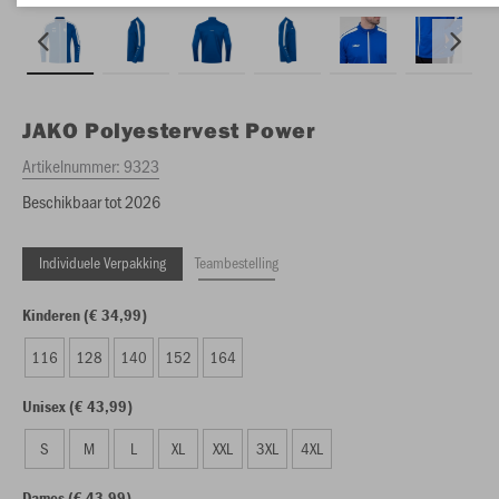
JAKO
Polyestervest Power
Artikelnummer:
9323
Beschikbaar tot 2026
Individuele Verpakking
Teambestelling
Kinderen (€ 34,99)
116
128
140
152
164
Unisex (€ 43,99)
S
M
L
XL
XXL
3XL
4XL
Dames (€ 43,99)