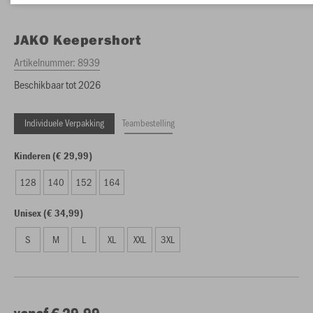
JAKO
Keepershort
Artikelnummer:
8939
Beschikbaar tot 2026
Individuele Verpakking
Teambestelling
Kinderen (€ 29,99)
128
140
152
164
Unisex (€ 34,99)
S
M
L
XL
XXL
3XL