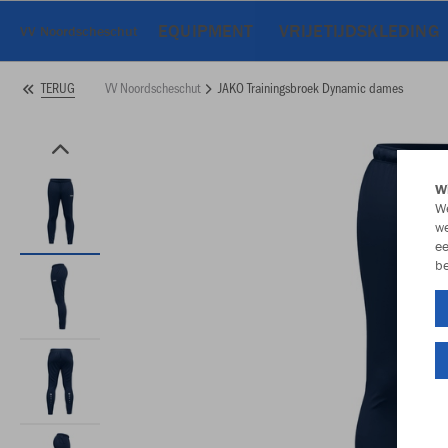
EQUIPMENT
VRIJETIJDSKLEDING
VV Noordscheschut
VV Noordscheschut
JAKO Trainingsbroek Dynamic dames
TERUG
Wi
We
we
ee
be