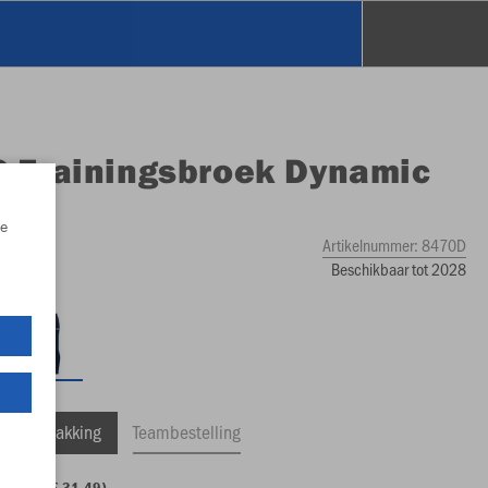
O
Trainingsbroek Dynamic
es
e
Artikelnummer:
8470D
Beschikbaar tot 2028
ele Verpakking
Teambestelling
tmaten (€ 31,49)