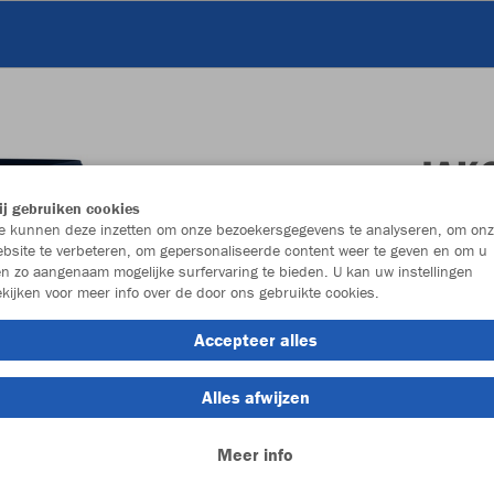
JAK
dam
j gebruiken cookies
 kunnen deze inzetten om onze bezoekersgegevens te analyseren, om onz
marine
bsite te verbeteren, om gepersonaliseerde content weer te geven en om u
n zo aangenaam mogelijke surfervaring te bieden. U kan uw instellingen
kijken voor meer info over de door ons gebruikte cookies.
Accepteer alles
Alles afwijzen
Individu
Meer info
Dames spor