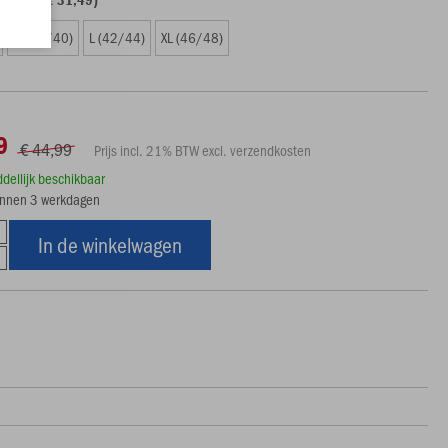
M (38/40)
L (42/44)
XL (46/48)
9
€ 44,99
Prijs incl. 21% BTW excl. verzendkosten
ddellijk beschikbaar
innen 3 werkdagen
In de winkelwagen