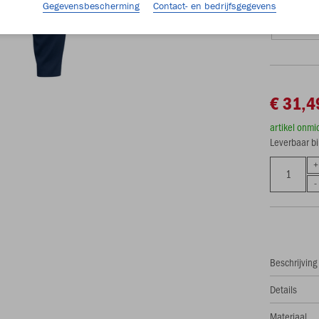
Gegevensbescherming
Contact- en bedrijfsgegevens
S (34/36)
€ 31,4
artikel onmi
Leverbaar b
Beschrijving
Details
Materiaal