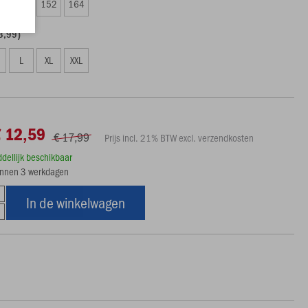
8
140
152
164
3,99)
L
XL
XXL
€ 12,59
€ 17,99
Prijs incl. 21% BTW excl. verzendkosten
ddellijk beschikbaar
innen 3 werkdagen
In de winkelwagen