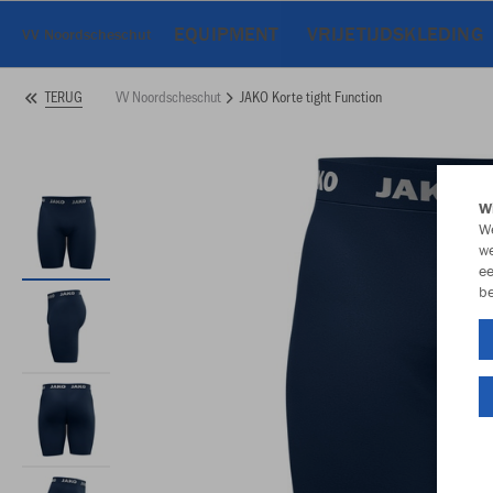
EQUIPMENT
VRIJETIJDSKLEDING
VV Noordscheschut
VV Noordscheschut
JAKO Korte tight Function
TERUG
Wi
We
we
ee
be