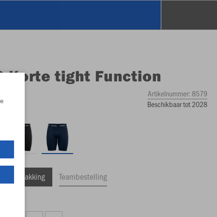
O
Korte tight Function
Artikelnummer:
8579
e
Beschikbaar tot 2028
ele Verpakking
Teambestelling
 12,59)