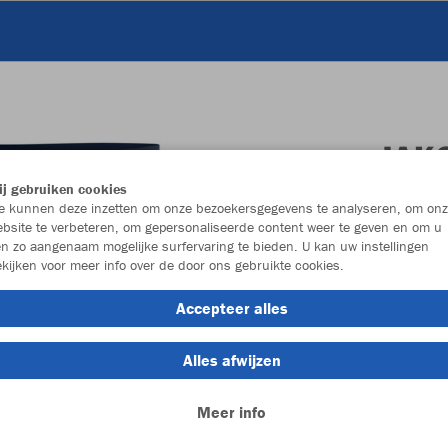
JAK
j gebruiken cookies
marine
 kunnen deze inzetten om onze bezoekersgegevens te analyseren, om onz
bsite te verbeteren, om gepersonaliseerde content weer te geven en om u
n zo aangenaam mogelijke surfervaring te bieden. U kan uw instellingen
kijken voor meer info over de door ons gebruikte cookies.
Accepteer alles
Alles afwijzen
Individu
Meer info
Kinderen (€