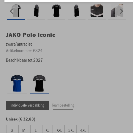
JAKO
Polo Iconic
zwart/antraciet
Artikelnummer:
6324
Beschikbaar tot 2027
Individuele Verpakking
Teambestelling
Unisex (€ 32,83)
S
M
L
XL
XXL
3XL
4XL