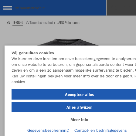
VV Noordscheschut
TERUG
VV Noordscheschut
JAKO Polo Iconic
Wij gebruiken cookies
We kunnen deze inzetten om onze bezoekersgegevens te analyseren
om onze website te verbeteren, om gepersonaliseerde content weer 
geven en om u een zo aangenaam mogelijke surfervaring te bieden. 
kan uw instellingen bekijken voor meer info over de door ons gebrui
cookies.
Accepteer alles
Alles afwijzen
Meer info
Gegevensbescherming
Contact- en bedrijfsgegevens