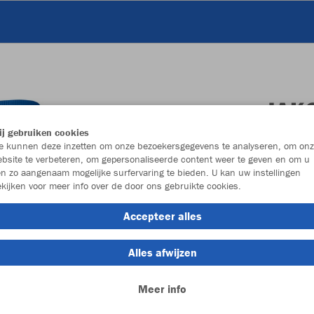
JAK
j gebruiken cookies
royal
 kunnen deze inzetten om onze bezoekersgegevens te analyseren, om onz
bsite te verbeteren, om gepersonaliseerde content weer te geven en om u
n zo aangenaam mogelijke surfervaring te bieden. U kan uw instellingen
kijken voor meer info over de door ons gebruikte cookies.
Accepteer alles
Alles afwijzen
Individu
Meer info
Overige ma