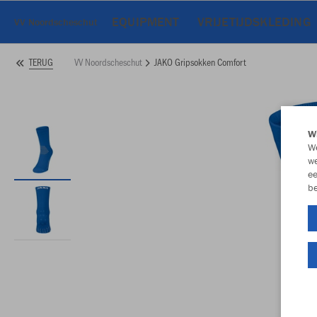
EQUIPMENT
VRIJETIJDSKLEDING
VV Noordscheschut
VV Noordscheschut
JAKO Gripsokken Comfort
TERUG
Wi
We
we
ee
be