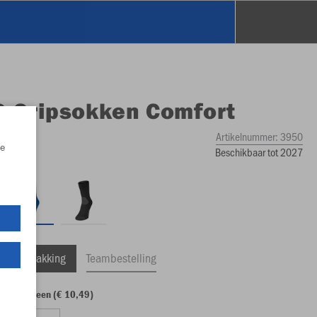
O
Gripsokken Comfort
Artikelnummer:
3950
e
Beschikbaar tot 2027
ele Verpakking
Teambestelling
ten algemeen (€ 10,49)