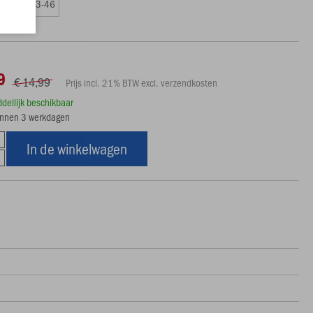
9-42
43-46
9
€ 14,99
Prijs incl. 21% BTW excl. verzendkosten
ddellijk beschikbaar
innen 3 werkdagen
In de winkelwagen