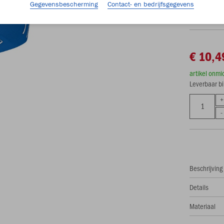
35-38
3
Gegevensbescherming
Contact- en bedrijfsgegevens
€ 10,4
artikel onmi
Leverbaar b
Beschrijving
Details
Materiaal