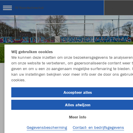
VV Noordscheschut
Wij gebruiken cookies
We kunnen deze inzetten om onze bezoekersgegevens te analyseren
om onze website te verbeteren, om gepersonaliseerde content weer 
geven en om u een zo aangenaam mogelijke surfervaring te bieden. 
kan uw instellingen bekijken voor meer info over de door ons gebrui
Welkom in de Teamshop van VV
cookies.
Noordscheschut
Accepteer alles
Alles afwijzen
Kleur
Maat
Meer info
Gegevensbescherming
Contact- en bedrijfsgegevens