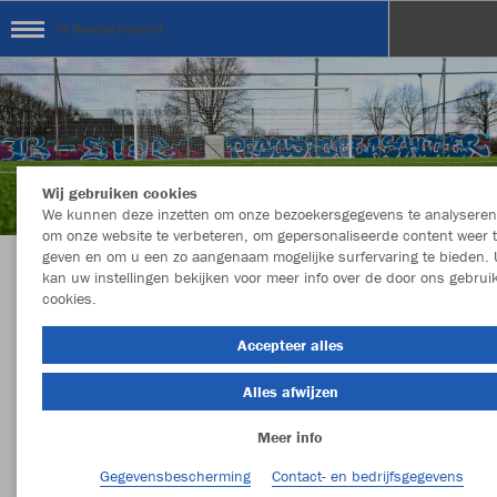
VV Noordscheschut
Wij gebruiken cookies
We kunnen deze inzetten om onze bezoekersgegevens te analyseren
om onze website te verbeteren, om gepersonaliseerde content weer 
geven en om u een zo aangenaam mogelijke surfervaring te bieden. 
kan uw instellingen bekijken voor meer info over de door ons gebrui
Welkom in de Teamshop van VV
cookies.
Noordscheschut
Accepteer alles
Alles afwijzen
Kleur
Maat
Meer info
Gegevensbescherming
Contact- en bedrijfsgegevens