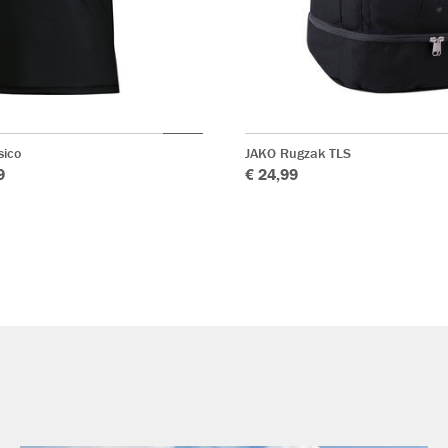
sico
JAKO Rugzak TLS
9
€ 24,99