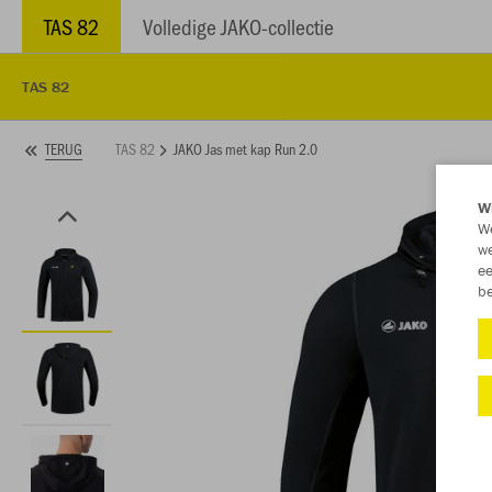
TAS 82
Volledige JAKO-collectie
TAS 82
TAS 82
JAKO Jas met kap Run 2.0
TERUG
Wi
We
we
ee
be