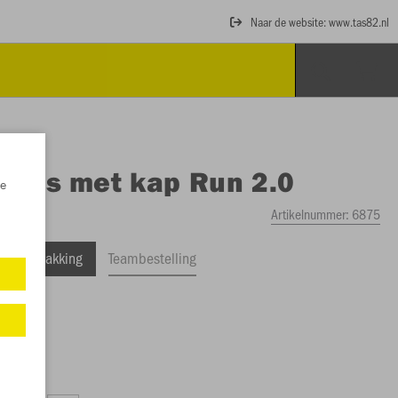
Naar de website: www.tas82.nl
O
Jas met kap Run 2.0
e
Artikelnummer:
6875
ele Verpakking
Teambestelling
3,99)
3,99)