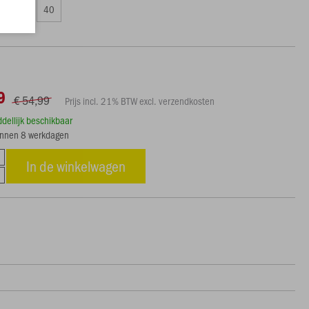
38
40
9
€ 54,99
Prijs incl. 21% BTW excl. verzendkosten
ddellijk beschikbaar
innen 8 werkdagen
In de winkelwagen