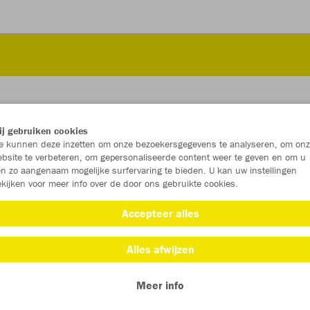
j gebruiken cookies
JAK
 kunnen deze inzetten om onze bezoekersgegevens te analyseren, om onz
bsite te verbeteren, om gepersonaliseerde content weer te geven en om u
n zo aangenaam mogelijke surfervaring te bieden. U kan uw instellingen
kijken voor meer info over de door ons gebruikte cookies.
Individu
Accepteer alles
Unisex (€ 4
Alles afwijzen
S
Meer info
Dames (€ 4