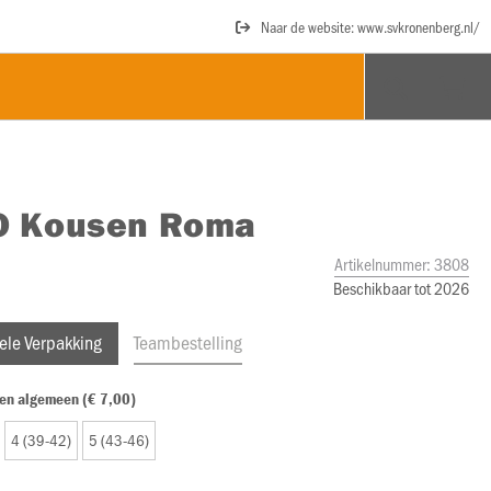
Naar de website: www.svkronenberg.nl/
O
Kousen Roma
Artikelnummer:
3808
Beschikbaar tot 2026
ele Verpakking
Teambestelling
en algemeen (€ 7,00)
4 (39-42)
5 (43-46)