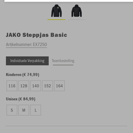
JAKO
Steppjas Basic
Artikelnummer:
EX7250
Individuele Verpakking
Teambestelling
Kinderen (€ 74,99)
116
128
140
152
164
Unisex (€ 84,99)
S
M
L