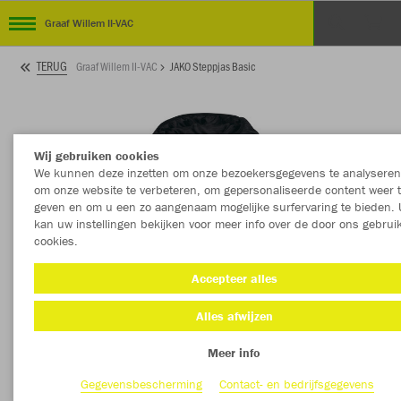
Graaf Willem II-VAC
TERUG
Graaf Willem II-VAC
JAKO Steppjas Basic
Wij gebruiken cookies
We kunnen deze inzetten om onze bezoekersgegevens te analyseren
om onze website te verbeteren, om gepersonaliseerde content weer 
geven en om u een zo aangenaam mogelijke surfervaring te bieden. 
kan uw instellingen bekijken voor meer info over de door ons gebrui
cookies.
Accepteer alles
Alles afwijzen
Meer info
Gegevensbescherming
Contact- en bedrijfsgegevens