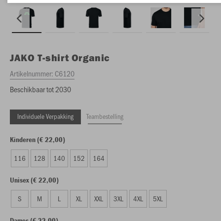
JAKO
T-shirt Organic
Artikelnummer:
C6120
Beschikbaar tot 2030
Individuele Verpakking
Teambestelling
Kinderen (€ 22,00)
116
128
140
152
164
Unisex (€ 22,00)
S
M
L
XL
XXL
3XL
4XL
5XL
Dames (€ 22,00)