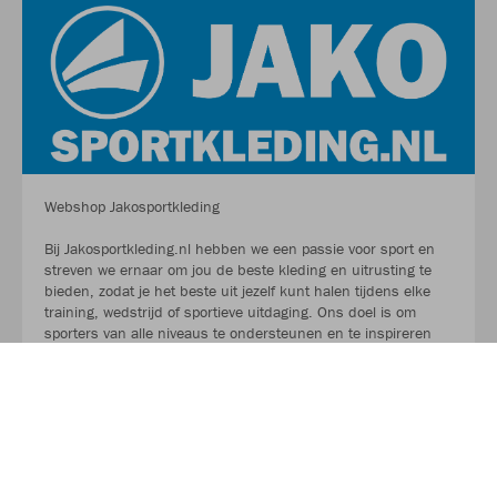
Webshop Jakosportkleding
Bij Jakosportkleding.nl hebben we een passie voor sport en
streven we ernaar om jou de beste kleding en uitrusting te
bieden, zodat je het beste uit jezelf kunt halen tijdens elke
training, wedstrijd of sportieve uitdaging. Ons doel is om
sporters van alle niveaus te ondersteunen en te inspireren
met kwaliteitsproducten die comfort, stijl en prestaties
combineren. Ons assortiment omvat een breed scala aan
sportkleding, variërend van teamkleding en trainingspakken
tot functionele accessoires en sportuitrusting voor diverse
sporten. Of je nu een professionele sporter, een enthousiaste
amateur of een sportteam vertegenwoordigt, bij
Jakosportkleding.nl vind je wat je nodig hebt om je doelen te